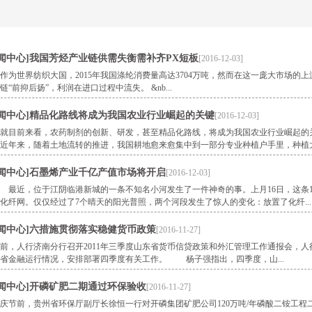
闻中心
]
我国芳烃产业链供需失衡需补齐PX短板
[2016-12-03]
世界纺织大国，2015年我国涤纶消费量高达3704万吨，然而在这一庞大市场的上游
链“前抑后扬”，利润在进口过程中流失。 &nb...
闻中心
]
精品化路线将成为我国农业行业崛起的关键
[2016-12-03]
目前来看，农药制剂的创新、研发，甚至精品化路线，将成为我国农业行业崛起的关
近年来，随着土地流转的推进，我国耕地愈来愈集中到一部分专业种植户手里，种植大
闻中心
]
石墨烯产业千亿产值市场将开启
[2016-12-03]
，位于江阴临港新城的一条不知名小河发生了一件神奇的事。上月16日，这条1.
化纤网。仅仅经过了7个晴天的阳光普照，两个河段发生了惊人的变化：放置了化纤...
闻中心
]
六措施贯彻落实稳健货币政策
[2016-11-27]
，人行济南分行召开2011年三季度山东省货币信贷政策和外汇管理工作通报会，人
省金融运行情况，安排部署四季度有关工作。 杨子强指出，四季度，山...
闻中心
]
开磷矿肥二期通过环保验收
[2016-11-27]
节前，贵州省环保厅副厅长徐恒一行对开磷集团矿肥公司120万吨/年磷酸二铵工程