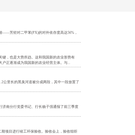
——芳烃对二甲苯(PX)的对外依存度高达56%，
键，也是大势所趋。这和我国新的农业形势有
户正逐渐成为我国新的农业经营主体。与...
2公里长的黑臭河道被分成两段，其中一段放置了
行济南分行党委书记、行长杨子强通报了前三季度
二期项目进行竣工环保验收。验收会上，验收组听