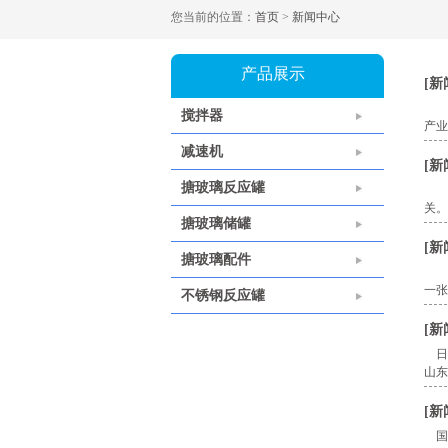
您当前的位置：
首页
>
新闻中心
产品展示
[
新
作为
搅拌器
产业
减速机
[
新
搪玻璃反应罐
就
关。
搪玻璃储罐
[
新
搪玻璃配件
最近
一张
不锈钢反应罐
[
新
日前
山东
[
新
国庆